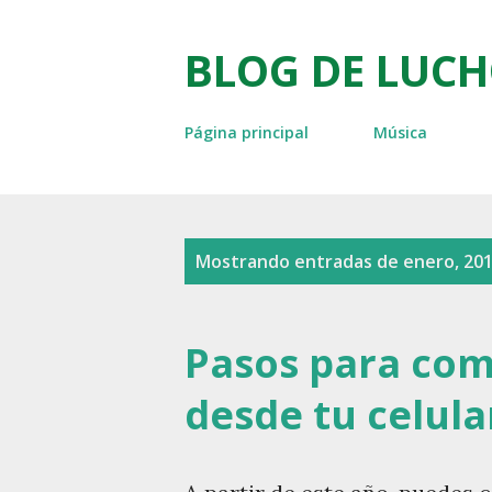
BLOG DE LUCH
Página principal
Música
E
Mostrando entradas de enero, 20
n
t
Pasos para com
r
desde tu celula
a
d