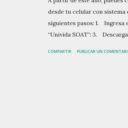
A partir de este año, puedes 
a
desde tu celular con sistema 
s
siguientes pasos: 1. Ingresa 
“Univida SOAT”: 3. Descarga 
abre la misma:
COMPARTIR
PUBLICAR UN COMENTAR