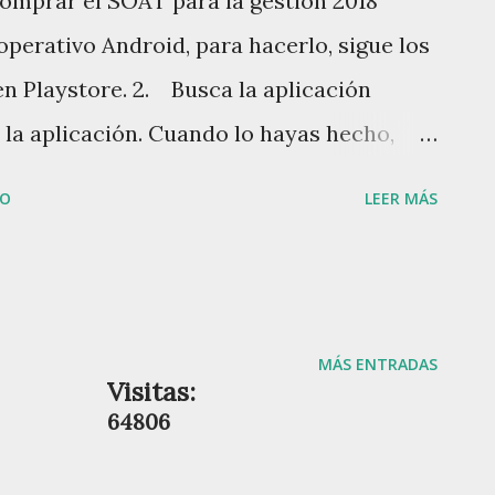
comprar el SOAT para la gestión 2018
operativo Android, para hacerlo, sigue los
en Playstore. 2. Busca la aplicación
la aplicación. Cuando lo hayas hecho,
IO
LEER MÁS
MÁS ENTRADAS
Visitas:
6
4
8
0
6